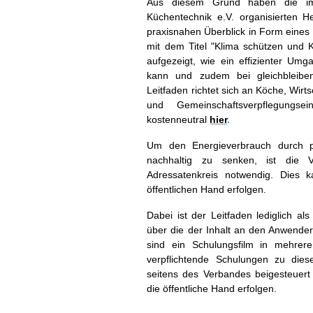
Aus diesem Grund haben die im 
DIN-Normenausschuss FNH
Küchentechnik e.V. organisierten H
praxisnahen Überblick in Form eines 
Stellenanzeigen
mit dem Titel "Klima schützen und 
aufgezeigt, wie ein effizienter Um
kann und zudem bei gleichbleiben
Leitfaden richtet sich an Köche, Wir
und Gemeinschaftsverpflegungse
kostenneutral
hier
.
Um den Energieverbrauch durch po
nachhaltig zu senken, ist die V
Adressatenkreis notwendig. Dies 
öffentlichen Hand erfolgen.
Dabei ist der Leitfaden lediglich al
über die der Inhalt an den Anwender
sind ein Schulungsfilm in mehrer
verpflichtende Schulungen zu diese
seitens des Verbandes beigesteuert
die öffentliche Hand erfolgen.