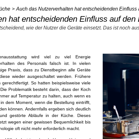
küche
Auch das Nutzerverhalten hat entscheidenden Einfluss
en hat entscheidenden Einfluss auf den
ntscheidend, wie der Nutzer die Geräte einsetzt. Das ist noch a
enausstattung wird viel zu viel Energie
Pressemeldungen
halten des Personals falsch ist. In vielen
ge Praxis, dass zu Dienstbeginn alle Geräte
Pressemeldungen des
diese wieder ausgeschaltet werden. Frühere
Fachverbandes
gerechtfertigt. So hatten beispielsweise viele
Großkücheneinrichtungen
 Die Problematik besteht darin, dass der Koch
Pressemeldungen des
mer auf Temperatur zu halten, auch wenn es
Fachverbandes Heiz- und
in dem Moment, wenn die Bestellung eintrifft,
Kochgeräte
en können. Andernfalls ergeben sich deutlich
und gestörte Abläufe in der Küche. Dieses
uletzt wegen einer gewissen Bequemlichkeit bis
nologie oft nicht mehr erforderlich macht.